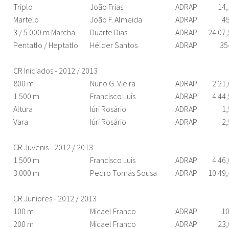
Triplo
João Frias
ADRAP
14,
Martelo
João F. Almeida
ADRAP
45
3 / 5.000 m Marcha
Duarte Dias
ADRAP
24 07
Pentatlo / Heptatlo
Hélder Santos
ADRAP
35
CR Iniciados - 2012 / 2013
800 m
Nuno G. Vieira
ADRAP
2 21
1.500 m
Francisco Luís
ADRAP
4 44
Altura
Iúri Rosário
ADRAP
1,
Vara
Iúri Rosário
ADRAP
2,
CR Juvenis - 2012 / 2013
1.500 m
Francisco Luís
ADRAP
4 46
3.000 m
Pedro Tomás Sousa
ADRAP
10 49
CR Juniores - 2012 / 2013
100 m
Micael Franco
ADRAP
10
200 m
Micael Franco
ADRAP
23,