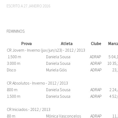
ESCRITO A
27 JANEIRO 2016
.
FEMININOS
Prova
Atleta
Clube
Marc
CR Jovem - Inverno (juv/jun/s23) - 2012 / 2013
1.500 m
Daniela Sousa
ADRAP
5 04,
3.000 m
Daniela Sousa
ADRAP
10 35
Disco
Muriela Góis
ADRAP
23,
CR Absolutos - Inverno - 2012 / 2013
800 m
Daniela Sousa
ADRAP
2 24
1.500 m
Daniela Sousa
ADRAP
4 52
CR Iniciados - 2012 / 2013
80 m
Mónica Vasconcelos
ADRAP
11,