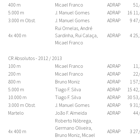
400 m
Micael Franco
ADRAP
51,
5.000 m
J. Manuel Gomes
ADRAP
16 11
3.000 m Obst.
J. Manuel Gomes
ADRAP
9 47
Rui Ornelas, André
4x 400 m
Sardinha, Rui Calaça,
ADRAP
4 25
Micael Franco
CR Absolutos - 2012 / 2013
100 m
Micael Franco
ADRAP
11,
200 m
Micael Franco
ADRAP
22,
800 m
Bruno Moniz
ADRAP
1 57
5.000 m
Tiago F. Silva
ADRAP
15 42
10.000 m
Tiago F. Silva
ADRAP
30 53
3.000 m Obst.
J. Manuel Gomes
ADRAP
9 31
Martelo
João F. Almeida
ADRAP
44,
Roberto Nóbrega,
Germano Oliveira,
4x 400 m
ADRAP
3 27
Bruno Moniz, Micael