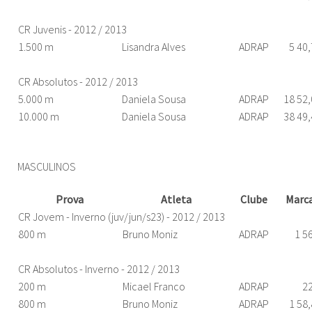
CR Juvenis - 2012 / 2013
1.500 m
Lisandra Alves
ADRAP
5 40
CR Absolutos - 2012 / 2013
5.000 m
Daniela Sousa
ADRAP
18 52
10.000 m
Daniela Sousa
ADRAP
38 49
MASCULINOS
Prova
Atleta
Clube
Marc
CR Jovem - Inverno (juv/jun/s23) - 2012 / 2013
800 m
Bruno Moniz
ADRAP
1 5
CR Absolutos - Inverno - 2012 / 2013
200 m
Micael Franco
ADRAP
22
800 m
Bruno Moniz
ADRAP
1 58