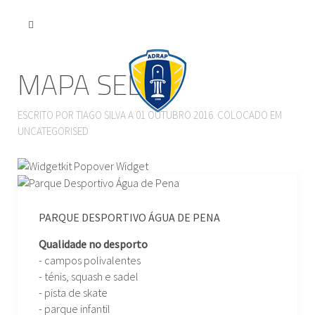
MAPA SEDE
ESCRITO POR TIAGO SILVA A
01 OUTUBRO 2016
. COLOCADO EM
UNCATEGORISED
PARQUE DESPORTIVO ÁGUA DE PENA
BEMPOSTA
Qualidade no desporto
Campo Desportivo Multiusos Coberto
- campos polivalentes
- ténis, squash e sadel
- pista de skate
- parque infantil