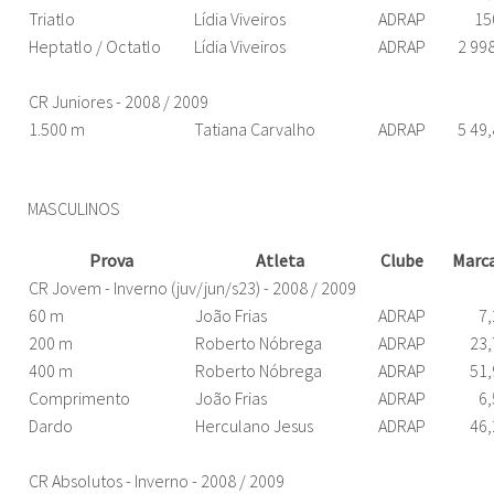
Triatlo
Lídia Viveiros
ADRAP
15
Heptatlo / Octatlo
Lídia Viveiros
ADRAP
2 99
CR Juniores - 2008 / 2009
1.500 m
Tatiana Carvalho
ADRAP
5 49
MASCULINOS
Prova
Atleta
Clube
Marc
CR Jovem - Inverno (juv/jun/s23) - 2008 / 2009
60 m
João Frias
ADRAP
7,
200 m
Roberto Nóbrega
ADRAP
23,
400 m
Roberto Nóbrega
ADRAP
51,
Comprimento
João Frias
ADRAP
6,
Dardo
Herculano Jesus
ADRAP
46,
CR Absolutos - Inverno - 2008 / 2009