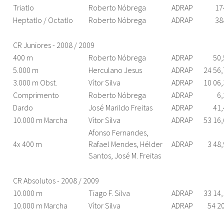
Triatlo
Roberto Nóbrega
ADRAP
17
Heptatlo / Octatlo
Roberto Nóbrega
ADRAP
38
CR Juniores - 2008 / 2009
400 m
Roberto Nóbrega
ADRAP
50,
5.000 m
Herculano Jesus
ADRAP
24 56
3.000 m Obst.
Vítor Silva
ADRAP
10 06
Comprimento
Roberto Nóbrega
ADRAP
6,
Dardo
José Marildo Freitas
ADRAP
41,
10.000 m Marcha
Vítor Silva
ADRAP
53 16
Afonso Fernandes,
4x 400 m
Rafael Mendes, Hélder
ADRAP
3 48
Santos, José M. Freitas
CR Absolutos - 2008 / 2009
10.000 m
Tiago F. Silva
ADRAP
33 14
10.000 m Marcha
Vítor Silva
ADRAP
54 2