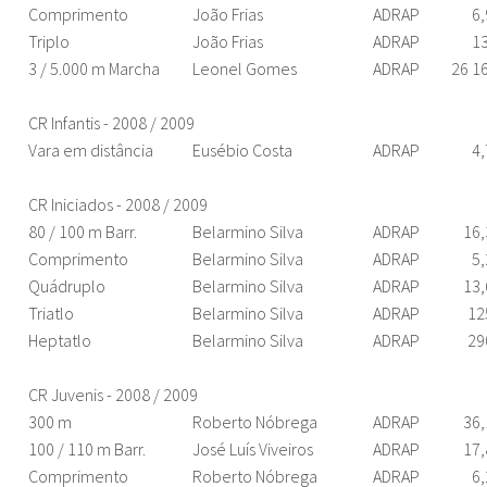
Comprimento
João Frias
ADRAP
6,
Triplo
João Frias
ADRAP
13
3 / 5.000 m Marcha
Leonel Gomes
ADRAP
26 1
CR Infantis - 2008 / 2009
Vara em distância
Eusébio Costa
ADRAP
4,
CR Iniciados - 2008 / 2009
80 / 100 m Barr.
Belarmino Silva
ADRAP
16,
Comprimento
Belarmino Silva
ADRAP
5,
Quádruplo
Belarmino Silva
ADRAP
13,
Triatlo
Belarmino Silva
ADRAP
12
Heptatlo
Belarmino Silva
ADRAP
29
CR Juvenis - 2008 / 2009
300 m
Roberto Nóbrega
ADRAP
36,
100 / 110 m Barr.
José Luís Viveiros
ADRAP
17,
Comprimento
Roberto Nóbrega
ADRAP
6,