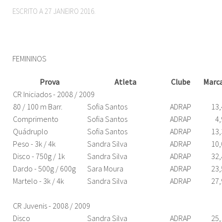
ESCRITO A
27 JANEIRO 2016
.
FEMININOS
Prova
Atleta
Clube
Marc
CR Iniciados - 2008 / 2009
80 / 100 m Barr.
Sofia Santos
ADRAP
13,
Comprimento
Sofia Santos
ADRAP
4,
Quádruplo
Sofia Santos
ADRAP
13,
Peso - 3k / 4k
Sandra Silva
ADRAP
10,
Disco - 750g / 1k
Sandra Silva
ADRAP
32,
Dardo - 500g / 600g
Sara Moura
ADRAP
23,
Martelo - 3k / 4k
Sandra Silva
ADRAP
27,
CR Juvenis - 2008 / 2009
Disco
Sandra Silva
ADRAP
25,